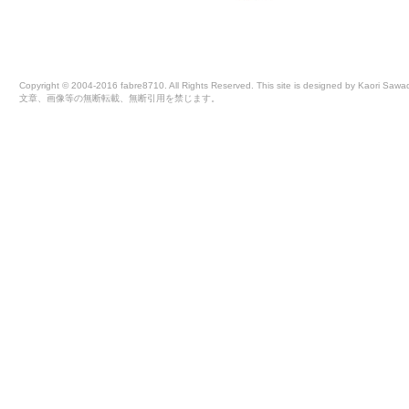
Copyright © 2004-2016 fabre8710. All Rights Reserved. This site is designed by Kaori Sawa
文章、画像等の無断転載、無断引用を禁じます。