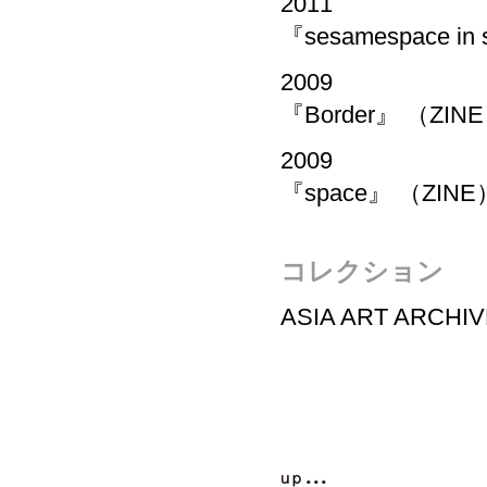
2011
『sesamespace in 
2009
『Border』 （ZIN
2009
『space』 （ZINE
コレクション
ASIA ART ARCH