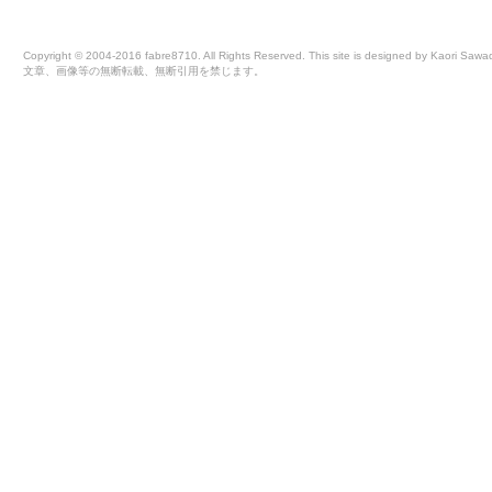
Copyright © 2004-2016 fabre8710. All Rights Reserved. This site is designed by Kaori Sawa
文章、画像等の無断転載、無断引用を禁じます。