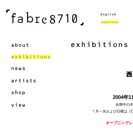
2004年
会期中の木・
＊月～水および日曜は［C
オープニングレセ